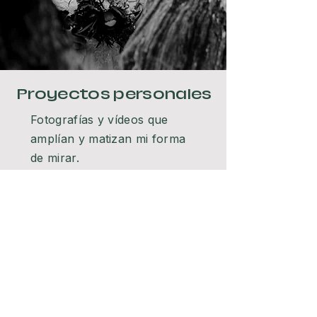
Proyectos personales
Fotografías y vídeos que
amplían y matizan mi forma
de mirar.
Un espacio donde el tiempo,
la curiosidad y la intuición
tienen más peso, y donde se
construye, sin prisa, una
parte esencial de mi lenguaje
visual.